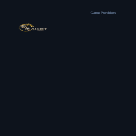
Game Providers