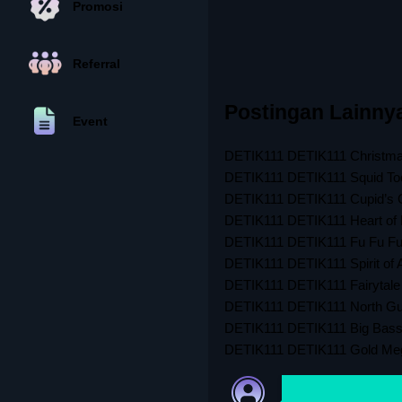
Promosi
Referral
Postingan Lainny
Event
DETIK111 DETIK111 Christm
DETIK111 DETIK111 Squid To
DETIK111 DETIK111 Cupid’s 
DETIK111 DETIK111 Heart of 
DETIK111 DETIK111 Fu Fu F
DETIK111 DETIK111 Spirit of 
DETIK111 DETIK111 Fairytale
DETIK111 DETIK111 North Gu
DETIK111 DETIK111 Big Bass
DETIK111 DETIK111 Gold M