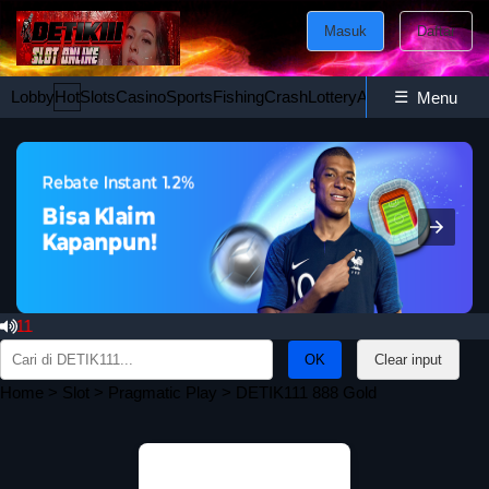
Masuk
Daftar
Lobby
Hot
Slots
Casino
Sports
Fishing
Crash
Lottery
Ayam
☰
Poker
Esport
Menu
K111
Search
Clear input
for:
Home
>
Slot
>
Pragmatic Play
> DETIK111 888 Gold