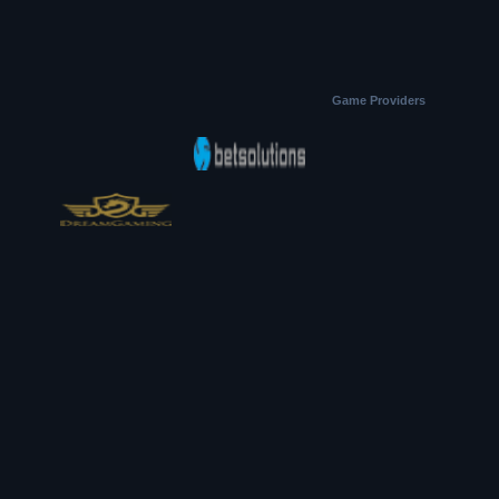
Game Providers