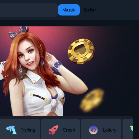
Masuk
Daftar
Fishing
Crash
Lottery