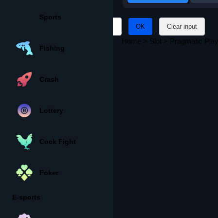
Sports
Search
Clear input
for:
Home
>
Slot
>
Pragmatic Pla
Fishing
Crash
Lottery
Cock Fight
Poker
E-sports