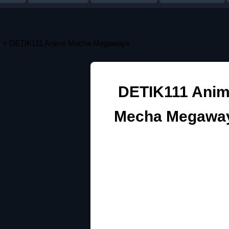
y
> DETIK111 Anime Mecha Megaways
DETIK111 Ani
Mecha Megawa