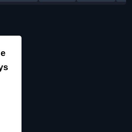
me
ys