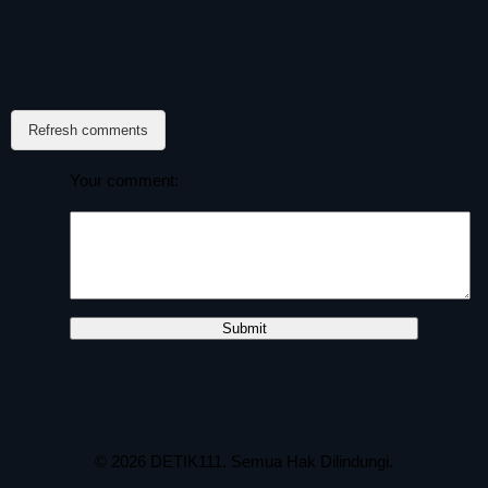
Refresh comments
Your comment:
© 2026
DETIK111
. Semua Hak Dilindungi.