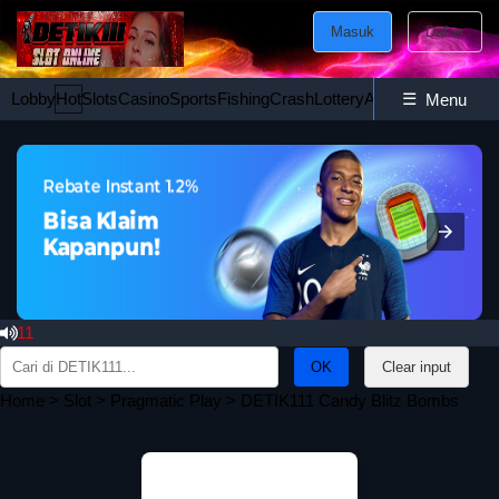
Masuk
Daftar
Lobby
Hot
Slots
Casino
Sports
Fishing
Crash
Lottery
Ayam
☰
Poker
Esport
Menu
K111
Search
Clear input
for:
Home
>
Slot
>
Pragmatic Play
> DETIK111 Candy Blitz Bombs