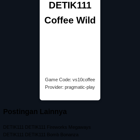
DETIK111
Coffee Wild
Game Code: vs10coffee
Provider: pragmatic-play
Postingan Lainnya
DETIK111 DETIK111 Fireworks Megaways
DETIK111 DETIK111 Bomb Bonanza