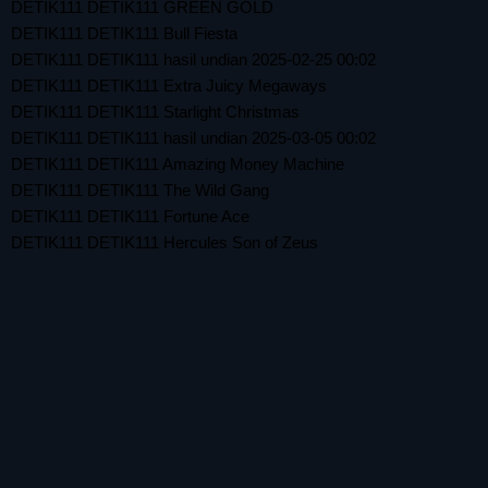
DETIK111 DETIK111 GREEN GOLD
DETIK111 DETIK111 Bull Fiesta
DETIK111 DETIK111 hasil undian 2025-02-25 00:02
DETIK111 DETIK111 Extra Juicy Megaways
DETIK111 DETIK111 Starlight Christmas
DETIK111 DETIK111 hasil undian 2025-03-05 00:02
DETIK111 DETIK111 Amazing Money Machine
DETIK111 DETIK111 The Wild Gang
DETIK111 DETIK111 Fortune Ace
DETIK111 DETIK111 Hercules Son of Zeus