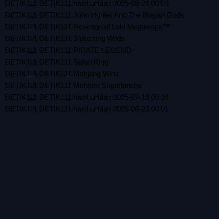
DETIK111 DETIK111 hasil undian 2025-08-24 00:03
DETIK111 DETIK111 John Hunter And The Mayan Gods
DETIK111 DETIK111 Revenge of Loki Megaways™
DETIK111 DETIK111 3 Buzzing Wilds
DETIK111 DETIK111 PIRATE LEGEND
DETIK111 DETIK111 Safari King
DETIK111 DETIK111 Mahjong Wins
DETIK111 DETIK111 Monster Superlanche
DETIK111 DETIK111 hasil undian 2025-07-10 00:24
DETIK111 DETIK111 hasil undian 2025-06-20 00:01