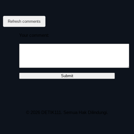
Refresh comments
Your comment:
© 2026
DETIK111
. Semua Hak Dilindungi.