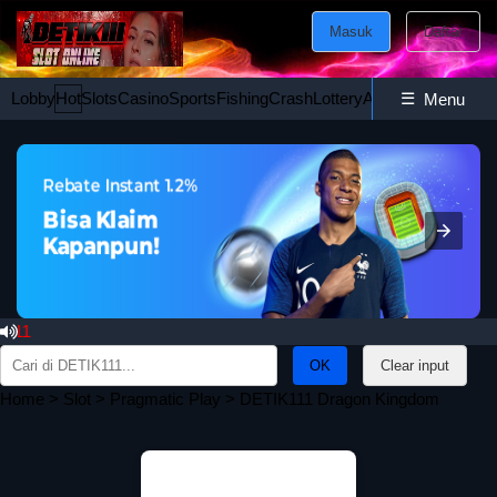
Masuk
Daftar
Lobby
Hot
Slots
Casino
Sports
Fishing
Crash
Lottery
Ayam
☰
Poker
Esport
Menu
111
Search
Clear input
for:
Home
>
Slot
>
Pragmatic Play
> DETIK111 Dragon Kingdom