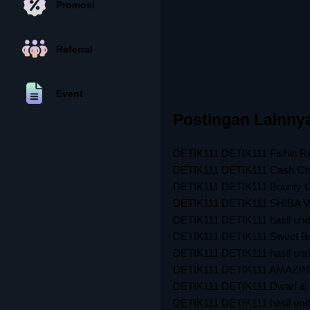
Promosi
Referral
Event
Postingan Lainny
DETIK111 DETIK111 Fishin R
DETIK111 DETIK111 Cash Ch
DETIK111 DETIK111 Bounty 
DETIK111 DETIK111 SHIBA 
DETIK111 DETIK111 hasil und
DETIK111 DETIK111 Sweet 
DETIK111 DETIK111 hasil und
DETIK111 DETIK111 AMAZI
DETIK111 DETIK111 Dwarf &
DETIK111 DETIK111 hasil und