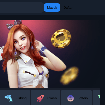
Masuk
Daftar
Fishing
Crash
Lottery