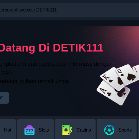
 website DETIK111
Datang Di
DETIK111
itur platform dan pembaruan informasi, dengan
 24/7.
ebagai pilihan terbaik Anda.
t
Hot
Slots
Casino
Sports