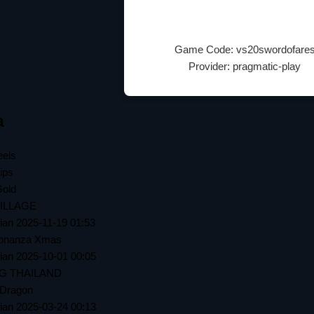
Game Code: vs20swordofare
Provider: pragmatic-play
a
eels
ips
Gold
VILLAGE
ian 2025-11-19 01:53
Bonanza Xmas
ian 2025-10-01 00:05
NG THAILAND
 Dragon
ian 2025-03-24 00:13