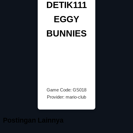
DETIK111
EGGY
BUNNIES
Game Code: GS018
Provider: mario-club
Postingan Lainnya