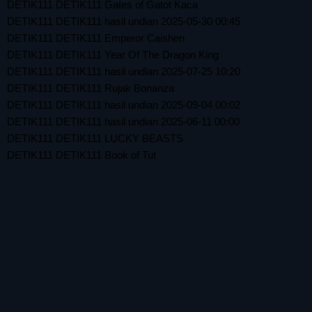
DETIK111 DETIK111 Gates of Gatot Kaca
DETIK111 DETIK111 hasil undian 2025-05-30 00:45
DETIK111 DETIK111 Emperor Caishen
DETIK111 DETIK111 Year Of The Dragon King
DETIK111 DETIK111 hasil undian 2025-07-25 10:20
DETIK111 DETIK111 Rujak Bonanza
DETIK111 DETIK111 hasil undian 2025-09-04 00:02
DETIK111 DETIK111 hasil undian 2025-06-11 00:00
DETIK111 DETIK111 LUCKY BEASTS
DETIK111 DETIK111 Book of Tut