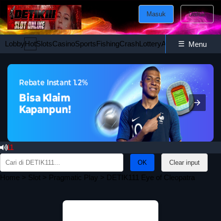
Masuk
Daftar
Lobby
Hot
Slots
Casino
Sports
Fishing
Crash
Lottery
Ayam
☰
Poker
Esport
Menu
111
Search
Clear input
for:
Home
>
Slot
>
Pragmatic Play
> DETIK111 Eye of Cleopatra