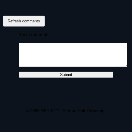
Refresh comments
Your comment:
© 2026
DETIK111
. Semua Hak Dilindungi.