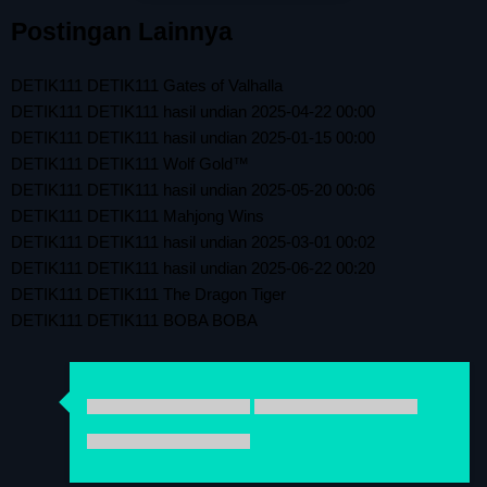
Postingan Lainnya
DETIK111 DETIK111 Gates of Valhalla
DETIK111 DETIK111 hasil undian 2025-04-22 00:00
DETIK111 DETIK111 hasil undian 2025-01-15 00:00
DETIK111 DETIK111 Wolf Gold™
DETIK111 DETIK111 hasil undian 2025-05-20 00:06
DETIK111 DETIK111 Mahjong Wins
DETIK111 DETIK111 hasil undian 2025-03-01 00:02
DETIK111 DETIK111 hasil undian 2025-06-22 00:20
DETIK111 DETIK111 The Dragon Tiger
DETIK111 DETIK111 BOBA BOBA