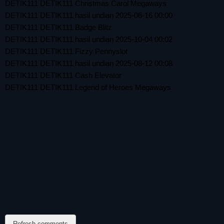
DETIK111 DETIK111 Christmas Carol Megaways
DETIK111 DETIK111 hasil undian 2025-06-16 00:00
DETIK111 DETIK111 Badge Blitz
DETIK111 DETIK111 hasil undian 2025-10-04 00:02
DETIK111 DETIK111 Fizzy Pennyslot
DETIK111 DETIK111 hasil undian 2025-08-12 00:08
DETIK111 DETIK111 Cash Elevator
DETIK111 DETIK111 Legend of Heroes Megaways
Refresh comments