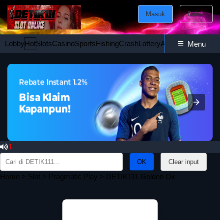
Masuk
Daftar
Lobby
Hot
Slots
Casino
Sports
Fishing
Crash
Lottery
Ayam
☰
Poker
Esport
Menu
111
Search
Clear input
for:
Home
>
Slot
>
Pragmatic Play
> DETIK111 Golden Ox