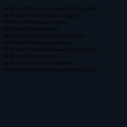
DETIK111 DETIK111 hasil undian 2025-06-12 00:32
DETIK111 DETIK111 Kingdom of Asgard
DETIK111 DETIK111 Dance Party
DETIK111 DETIK111 Doradoor
DETIK111 DETIK111 Hercules and Pegasus
DETIK111 DETIK111 Lucky Dragons
DETIK111 DETIK111 hasil undian 2025-07-07 00:03
DETIK111 DETIK111 6 Jokers
DETIK111 DETIK111 The King Joker
DETIK111 DETIK111 hasil undian 2025-07-27 00:17