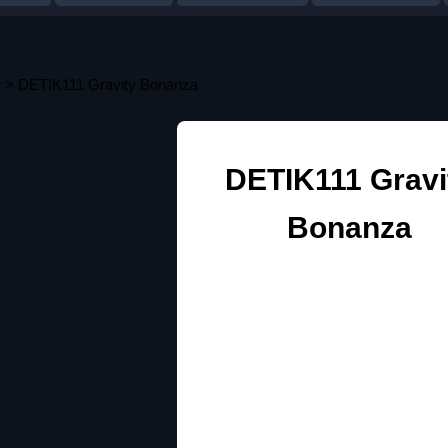
y
> DETIK111 Gravity Bonanza
DETIK111 Gravi
Bonanza