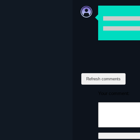
Refresh comments
Your comment: