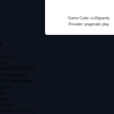
Game Code: vs20gravity
Provider: pragmatic-play
a
s! Slot
King
ian 2025-10-03 14:32
 Gold Megaways
 the Golden Nuggets
 Queen
ING
Pots
IN REEF
ian 2025-07-20 00:21