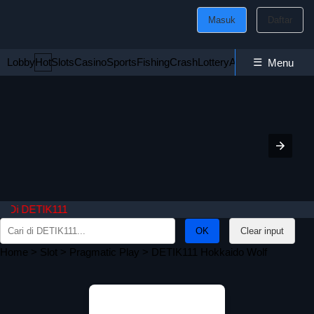
Masuk
Daftar
Lobby
Hot
Slots
Casino
Sports
Fishing
Crash
Lottery
Ayam
☰
Poker
Esport
Menu
g Di DETIK111
Search
Clear input
for:
Home
>
Slot
>
Pragmatic Play
> DETIK111 Hokkaido Wolf