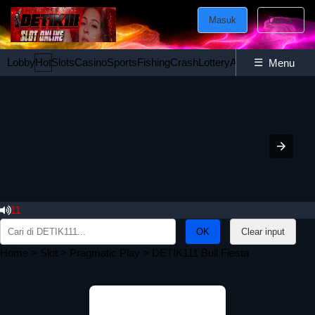
Masuk
Daftar
Lobby
Hot
Slots
Casino
Sports
Fishing
Crash
Lottery
Ayam
☰
Poker
Esport
Menu
K111
Search
Clear input
for:
Home
>
Slot
>
Pragmatic Play
> DETIK111 Bull Fiesta