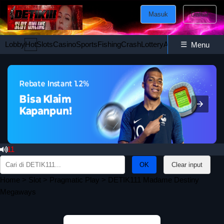
Masuk
Daftar
Lobby
Hot
Slots
Casino
Sports
Fishing
Crash
Lottery
Ayam
☰
Poker
Esport
Menu
K111
Search
Clear input
for:
Home
>
Slot
>
Pragmatic Play
> DETIK111 Madame Destiny
Megaways