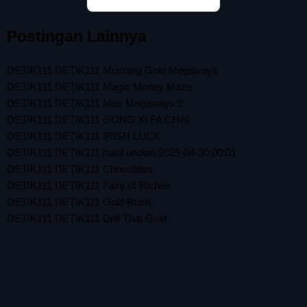
Postingan Lainnya
DETIK111 DETIK111 Mustang Gold Megaways
DETIK111 DETIK111 Magic Money Maze
DETIK111 DETIK111 Max Megaways 2
DETIK111 DETIK111 GONG XI FA CHAI
DETIK111 DETIK111 IRISH LUCK
DETIK111 DETIK111 hasil undian 2025-04-30 00:01
DETIK111 DETIK111 Chocolates
DETIK111 DETIK111 Fairy of Riches
DETIK111 DETIK111 Gold Rush
DETIK111 DETIK111 Drill That Gold