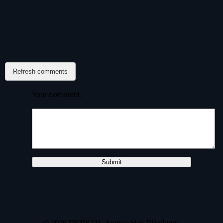
Refresh comments
Your comment:
© 2026
DETIK111
. Semua Hak Dilindungi.