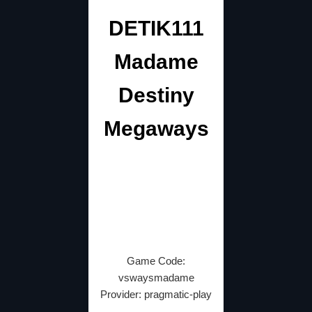
DETIK111
Madame
Destiny
Megaways
Game Code:
vswaysmadame
Provider: pragmatic-play