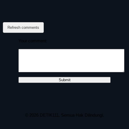
Refresh comments
Your comment:
© 2026
DETIK111
. Semua Hak Dilindungi.