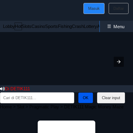
Masuk
Daftar
Lobby
Hot
Slots
Casino
Sports
Fishing
Crash
Lottery
Ayam
☰
Poker
Esport
Menu
g Di DETIK111
Search
Clear input
for:
Home
>
Slot
>
Pragmatic Play
> DETIK111 Magic Money Maze