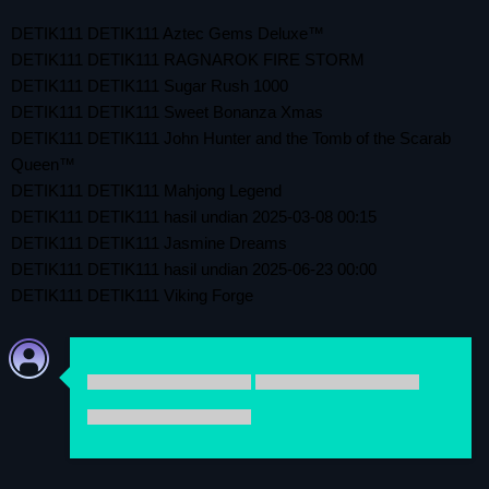
DETIK111 DETIK111 Aztec Gems Deluxe™
DETIK111 DETIK111 RAGNAROK FIRE STORM
DETIK111 DETIK111 Sugar Rush 1000
DETIK111 DETIK111 Sweet Bonanza Xmas
DETIK111 DETIK111 John Hunter and the Tomb of the Scarab
Queen™
DETIK111 DETIK111 Mahjong Legend
DETIK111 DETIK111 hasil undian 2025-03-08 00:15
DETIK111 DETIK111 Jasmine Dreams
DETIK111 DETIK111 hasil undian 2025-06-23 00:00
DETIK111 DETIK111 Viking Forge