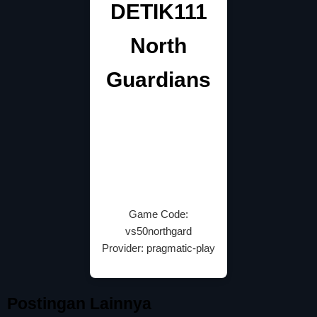
DETIK111
North
Guardians
Game Code:
vs50northgard
Provider: pragmatic-play
Postingan Lainnya