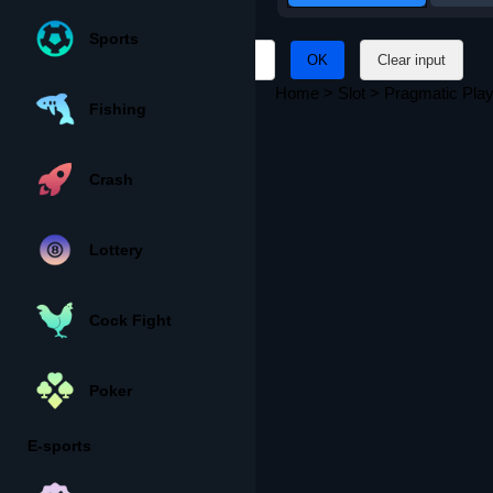
Sports
Search
Clear input
for:
Home
>
Slot
>
Pragmatic Pla
Fishing
Crash
Lottery
Cock Fight
Poker
E-sports