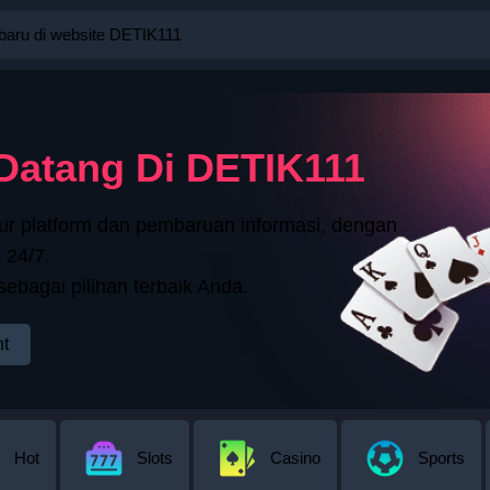
ebsite DETIK111
Datang Di
DETIK111
itur platform dan pembaruan informasi, dengan
 24/7.
ebagai pilihan terbaik Anda.
t
Hot
Slots
Casino
Sports