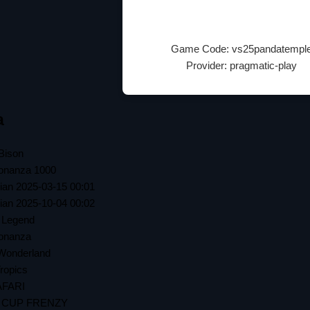
Game Code: vs25pandatempl
Provider: pragmatic-play
a
Bison
onanza 1000
ian 2025-03-15 00:01
ian 2025-10-04 00:02
 Legend
onanza
Wonderland
ropics
AFARI
D CUP FRENZY