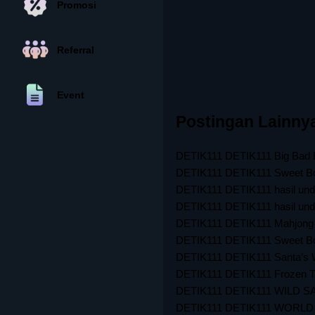
Promosi
Referral
Event
Postingan Lainny
DETIK111 DETIK111 Big Bad 
DETIK111 DETIK111 Sweet B
DETIK111 DETIK111 hasil und
DETIK111 DETIK111 hasil und
DETIK111 DETIK111 Mahjong
DETIK111 DETIK111 Sweet B
DETIK111 DETIK111 Santa’s 
DETIK111 DETIK111 Frozen T
DETIK111 DETIK111 WILD S
DETIK111 DETIK111 WORL