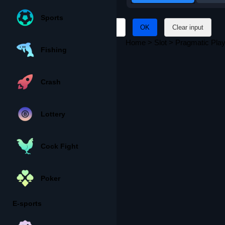
Sports
Search
Clear input
for:
Home
>
Slot
>
Pragmatic Pla
Fishing
Crash
Lottery
Cock Fight
Poker
E-sports