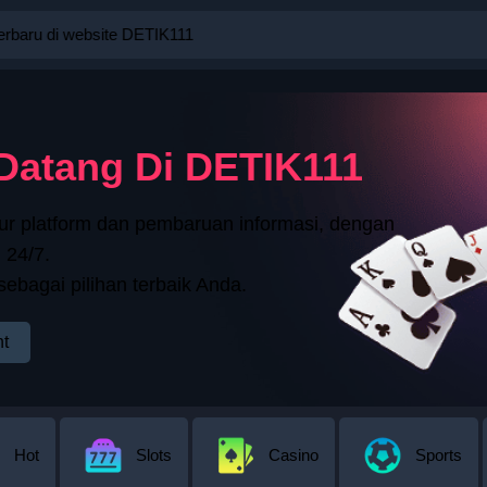
website DETIK111
Datang Di
DETIK111
itur platform dan pembaruan informasi, dengan
 24/7.
ebagai pilihan terbaik Anda.
t
Hot
Slots
Casino
Sports