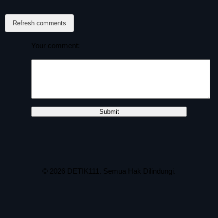
Refresh comments
Your comment:
© 2026
DETIK111
. Semua Hak Dilindungi.