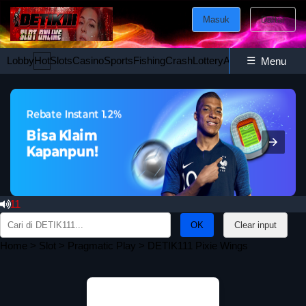
Masuk
Daftar
Lobby
Hot
Slots
Casino
Sports
Fishing
Crash
Lottery
Ayam
☰
Poker
Esport
Menu
K111
Search
Clear input
for:
Home
>
Slot
>
Pragmatic Play
> DETIK111 Pixie Wings