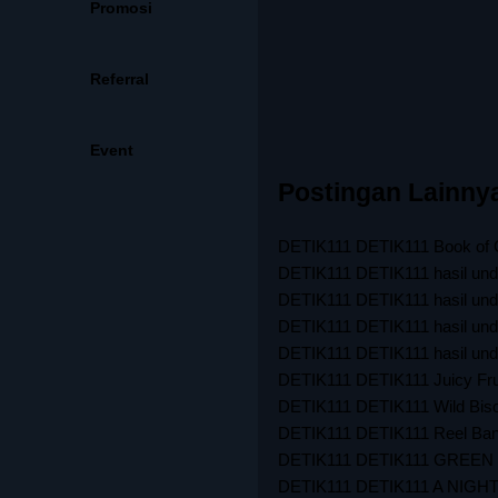
Promosi
Referral
Event
Postingan Lainny
DETIK111 DETIK111 Book of 
DETIK111 DETIK111 hasil und
DETIK111 DETIK111 hasil und
DETIK111 DETIK111 hasil und
DETIK111 DETIK111 hasil und
DETIK111 DETIK111 Juicy Fru
DETIK111 DETIK111 Wild Bis
DETIK111 DETIK111 Reel Ba
DETIK111 DETIK111 GREEN
DETIK111 DETIK111 A NIGH