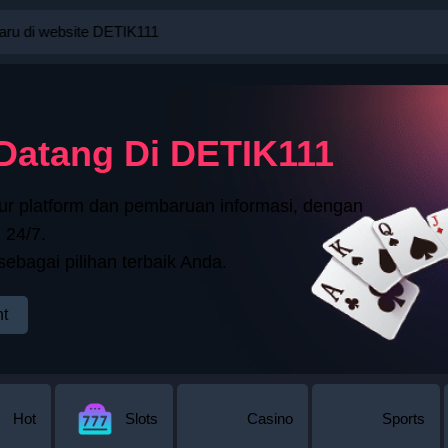
website DETIK111
Datang Di
DETIK111
itur platform dan pembaruan informasi, dengan
 24/7.
ebagai pilihan terbaik Anda.
t
Hot
Slots
Casino
Sports