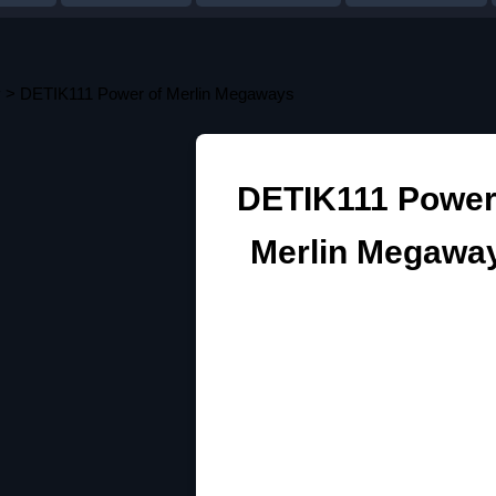
y
> DETIK111 Power of Merlin Megaways
DETIK111 Power
Merlin Megawa