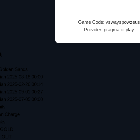
Game Code: vswayspowzeus
Provider: pragmatic-play
a
Golden Sands
ian 2025-08-18 00:00
ian 2025-02-26 00:14
ian 2025-09-01 00:27
ian 2025-07-05 00:00
its
on Charge
nks
 GOLD
T OUT