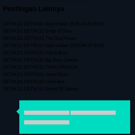
Postingan Lainnya
DETIK111 DETIK111 hasil undian 2025-03-25 00:10
DETIK111 DETIK111 Gods of Giza
DETIK111 DETIK111 The Dog House
DETIK111 DETIK111 hasil undian 2025-06-29 00:09
DETIK111 DETIK111 Hot to Burn
DETIK111 DETIK111 Big Bass Splash
DETIK111 DETIK111 TWIN DRAGON
DETIK111 DETIK111 Jewel Rush
DETIK111 DETIK111 Cleocatra
DETIK111 DETIK111 Shield Of Sparta