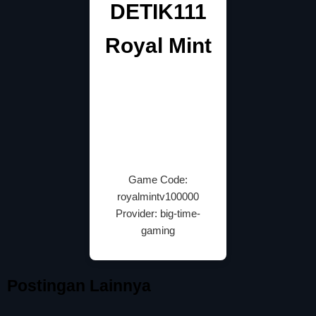
DETIK111
Royal Mint
Game Code:
royalmintv100000
Provider: big-time-
gaming
Postingan Lainnya