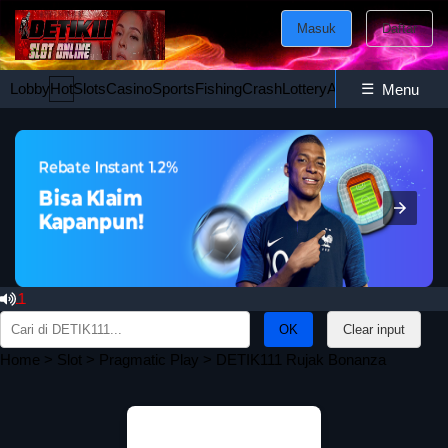
Masuk
Daftar
Lobby
Hot
Slots
Casino
Sports
Fishing
Crash
Lottery
Ayam
☰
Poker
Esport
Menu
111
Search
Clear input
for:
Home
>
Slot
>
Pragmatic Play
> DETIK111 Rujak Bonanza