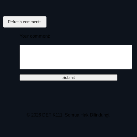
Refresh comments
Your comment:
© 2026
DETIK111
. Semua Hak Dilindungi.