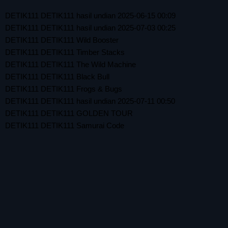
DETIK111 DETIK111 hasil undian 2025-06-15 00:09
DETIK111 DETIK111 hasil undian 2025-07-03 00:25
DETIK111 DETIK111 Wild Booster
DETIK111 DETIK111 Timber Stacks
DETIK111 DETIK111 The Wild Machine
DETIK111 DETIK111 Black Bull
DETIK111 DETIK111 Frogs & Bugs
DETIK111 DETIK111 hasil undian 2025-07-11 00:50
DETIK111 DETIK111 GOLDEN TOUR
DETIK111 DETIK111 Samurai Code