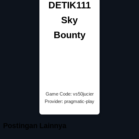
DETIK111
Sky
Bounty
Game Code: vs50jucier
Provider: pragmatic-play
Postingan Lainnya