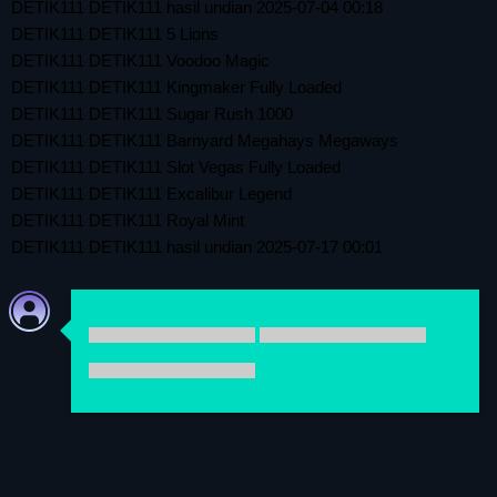
DETIK111 DETIK111 hasil undian 2025-07-04 00:18
DETIK111 DETIK111 5 Lions
DETIK111 DETIK111 Voodoo Magic
DETIK111 DETIK111 Kingmaker Fully Loaded
DETIK111 DETIK111 Sugar Rush 1000
DETIK111 DETIK111 Barnyard Megahays Megaways
DETIK111 DETIK111 Slot Vegas Fully Loaded
DETIK111 DETIK111 Excalibur Legend
DETIK111 DETIK111 Royal Mint
DETIK111 DETIK111 hasil undian 2025-07-17 00:01