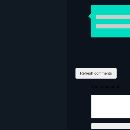
Refresh comments
Your comment: