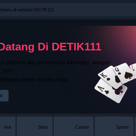
website DETIK111
Datang Di
DETIK111
itur platform dan pembaruan informasi, dengan
 24/7.
ebagai pilihan terbaik Anda.
t
Hot
Slots
Casino
Sports