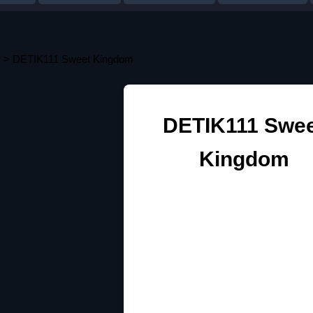
y
> DETIK111 Sweet Kingdom
DETIK111 Swe
Kingdom