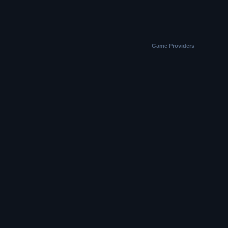
Game Providers