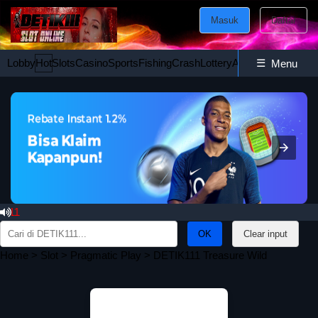
Masuk
Daftar
Lobby
Hot
Slots
Casino
Sports
Fishing
Crash
Lottery
Ayam
☰
Poker
Esport
Menu
111
Search
Clear input
for:
Home
>
Slot
>
Pragmatic Play
> DETIK111 Treasure Wild