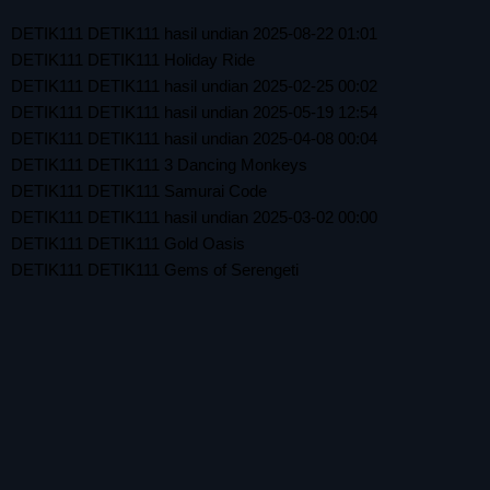
DETIK111 DETIK111 hasil undian 2025-08-22 01:01
DETIK111 DETIK111 Holiday Ride
DETIK111 DETIK111 hasil undian 2025-02-25 00:02
DETIK111 DETIK111 hasil undian 2025-05-19 12:54
DETIK111 DETIK111 hasil undian 2025-04-08 00:04
DETIK111 DETIK111 3 Dancing Monkeys
DETIK111 DETIK111 Samurai Code
DETIK111 DETIK111 hasil undian 2025-03-02 00:00
DETIK111 DETIK111 Gold Oasis
DETIK111 DETIK111 Gems of Serengeti