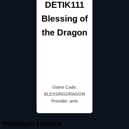
DETIK111
Blessing of
the Dragon
Game Code:
BLESSINGDRAGON
Provider:
amb
Postingan Lainnya