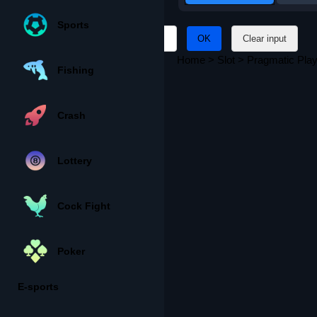
Sports
Search
Clear input
for:
Home
>
Slot
>
Pragmatic Pla
Fishing
Crash
Lottery
Cock Fight
Poker
E-sports