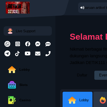
esmi menampilkan kategori game dan pembaruan artikel terbaru di 
Live Support
Selamat 
Nikmati berbagai f
dukungan langsung
Jadikan DETIK111 s
Lobby
Daftar
Even
Slots
Lobby
Casino