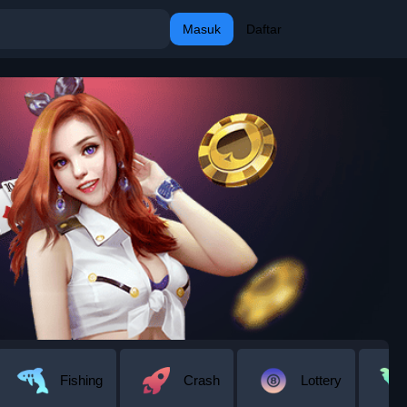
Masuk
Daftar
Fishing
Crash
Lottery