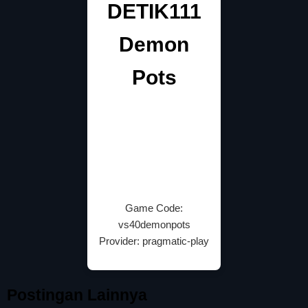
DETIK111
Demon
Pots
Game Code:
vs40demonpots
Provider: pragmatic-play
Postingan Lainnya