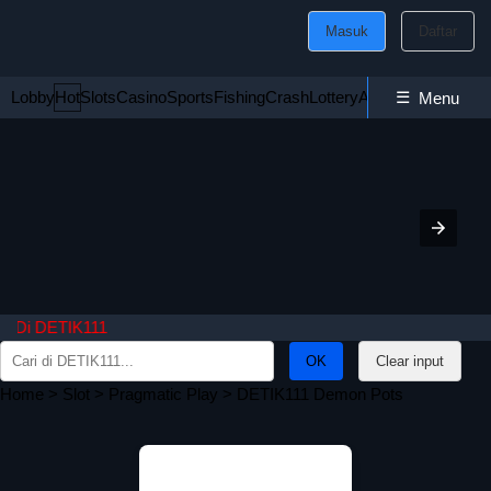
Masuk
Daftar
Lobby
Hot
Slots
Casino
Sports
Fishing
Crash
Lottery
Ayam
☰
Poker
Esport
Menu
g Di DETIK111
Search
Clear input
for:
Home
>
Slot
>
Pragmatic Play
> DETIK111 Demon Pots