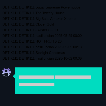
DETIK111 DETIK111 Sugar Supreme Powernudge
DETIK111 DETIK111 The Tweety House
DETIK111 DETIK111 Big Bass Amazon Xtreme
DETIK111 DETIK111 Clover Gold
DETIK111 DETIK111 JAPAN GOLD
DETIK111 DETIK111 hasil undian 2025-05-29 00:00
DETIK111 DETIK111 HOT FRUITS 20
DETIK111 DETIK111 hasil undian 2025-05-05 00:13
DETIK111 DETIK111 Starlight Christmas
DETIK111 DETIK111 hasil undian 2025-10-02 00:09