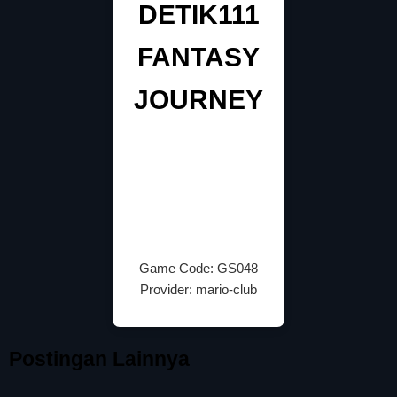
DETIK111
FANTASY
JOURNEY
Game Code: GS048
Provider: mario-club
Postingan Lainnya