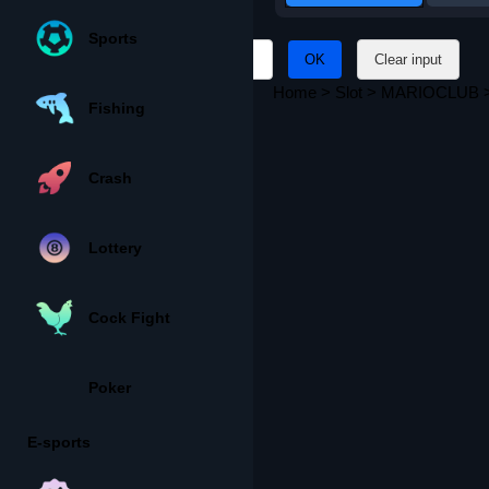
Sports
Search
Clear input
for:
Home
>
Slot
>
MARIOCLUB
>
Fishing
Crash
Lottery
Cock Fight
Poker
E-sports