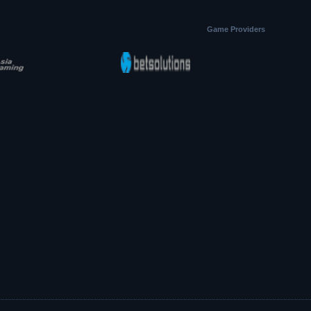
Game Providers