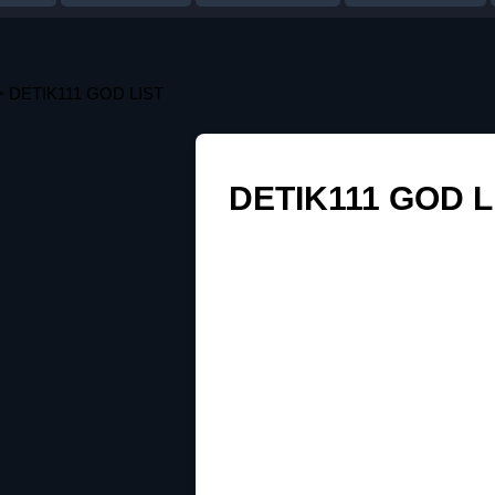
 DETIK111 GOD LIST
DETIK111 GOD L