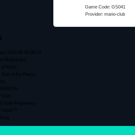
Game Code: GS041
Provider: mario-club
a
ian 2025-06-06 00:21
ver Megaways
of Aztec
 Day at the Races
sis
 MARGIN
 Gold
st Gold Megaways
of Gods™
King