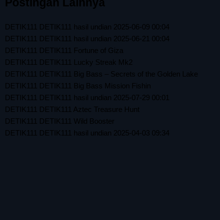
Postingan Lainnya
DETIK111 DETIK111 hasil undian 2025-06-09 00:04
DETIK111 DETIK111 hasil undian 2025-06-21 00:04
DETIK111 DETIK111 Fortune of Giza
DETIK111 DETIK111 Lucky Streak Mk2
DETIK111 DETIK111 Big Bass – Secrets of the Golden Lake
DETIK111 DETIK111 Big Bass Mission Fishin
DETIK111 DETIK111 hasil undian 2025-07-29 00:01
DETIK111 DETIK111 Aztec Treasure Hunt
DETIK111 DETIK111 Wild Booster
DETIK111 DETIK111 hasil undian 2025-04-03 09:34