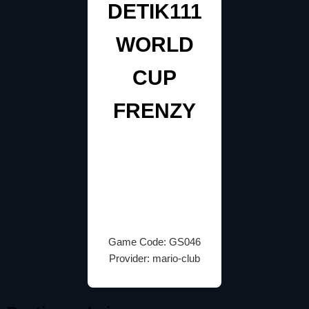
DETIK111
WORLD
CUP
FRENZY
Game Code: GS046
Provider: mario-club