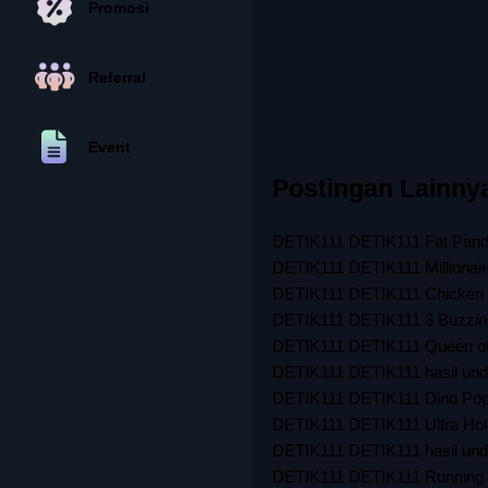
Promosi
Referral
Event
Postingan Lainny
DETIK111 DETIK111 Fat Pan
DETIK111 DETIK111 Millionair
DETIK111 DETIK111 Chicken
DETIK111 DETIK111 3 Buzzin
DETIK111 DETIK111 Queen 
DETIK111 DETIK111 hasil und
DETIK111 DETIK111 Dino Po
DETIK111 DETIK111 Ultra Hol
DETIK111 DETIK111 hasil und
DETIK111 DETIK111 Running 