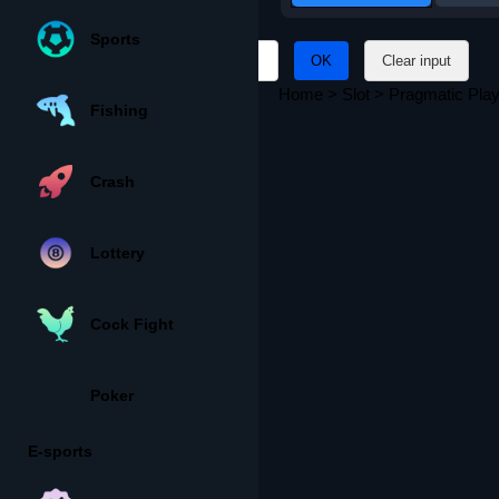
Sports
Search
Clear input
for:
Home
>
Slot
>
Pragmatic Pla
Fishing
Crash
Lottery
Cock Fight
Poker
E-sports