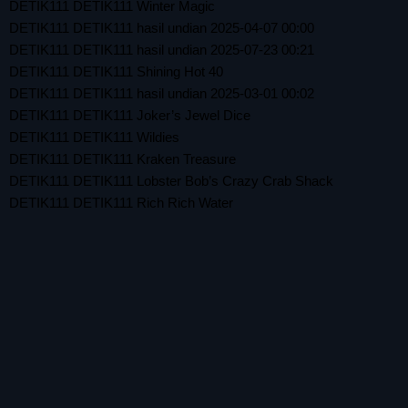
DETIK111 DETIK111 Winter Magic
DETIK111 DETIK111 hasil undian 2025-04-07 00:00
DETIK111 DETIK111 hasil undian 2025-07-23 00:21
DETIK111 DETIK111 Shining Hot 40
DETIK111 DETIK111 hasil undian 2025-03-01 00:02
DETIK111 DETIK111 Joker’s Jewel Dice
DETIK111 DETIK111 Wildies
DETIK111 DETIK111 Kraken Treasure
DETIK111 DETIK111 Lobster Bob’s Crazy Crab Shack
DETIK111 DETIK111 Rich Rich Water