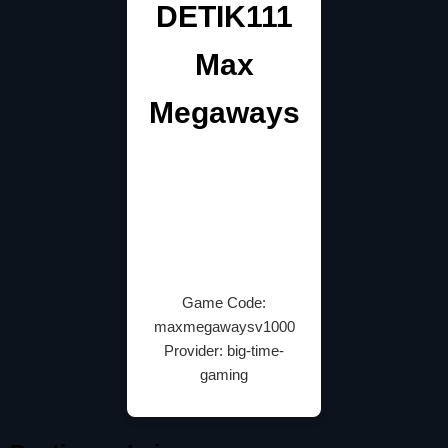
DETIK111
Max
Megaways
Game Code:
maxmegawaysv1000
Provider: big-time-
gaming