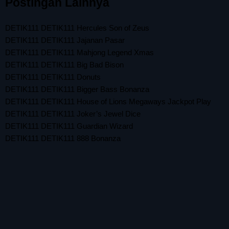
Postingan Lainnya
DETIK111 DETIK111 Hercules Son of Zeus
DETIK111 DETIK111 Jajanan Pasar
DETIK111 DETIK111 Mahjong Legend Xmas
DETIK111 DETIK111 Big Bad Bison
DETIK111 DETIK111 Donuts
DETIK111 DETIK111 Bigger Bass Bonanza
DETIK111 DETIK111 House of Lions Megaways Jackpot Play
DETIK111 DETIK111 Joker’s Jewel Dice
DETIK111 DETIK111 Guardian Wizard
DETIK111 DETIK111 888 Bonanza