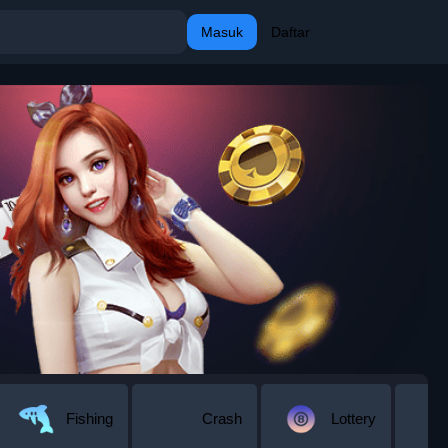
Masuk
Daftar
Fishing
Crash
Lottery