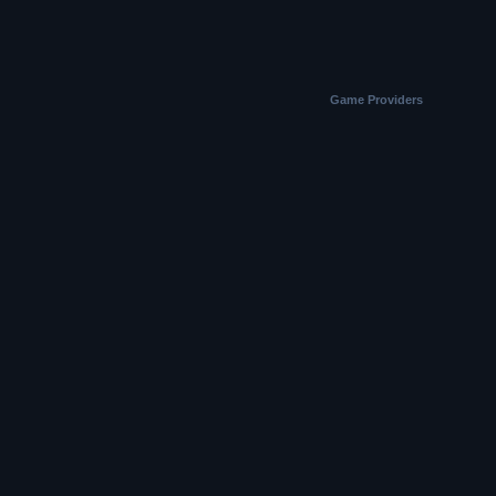
Game Providers