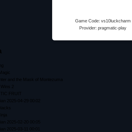
Game Code: vs10luckcharm
Provider: pragmatic-play
a
ng
Magic
ter and the Mask of Montezuma
 Wins 2
TIC FRUIT
ian 2025-04-29 00:02
tacks
inja
ian 2025-02-20 00:05
ian 2025-03-11 00:01