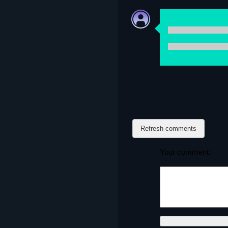
Refresh comments
Your comment: