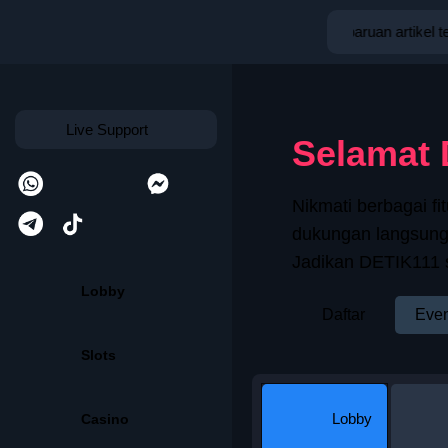
esmi menampilkan kategori game dan pembaruan artikel terbaru di 
Live Support
Selamat 
Nikmati berbagai f
dukungan langsung
Jadikan DETIK111 s
Lobby
Daftar
Even
Slots
Lobby
Casino