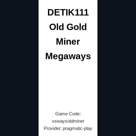
DETIK111
Old Gold
Miner
Megaways
Game Code:
vswaysoldminer
Provider: pragmatic-play