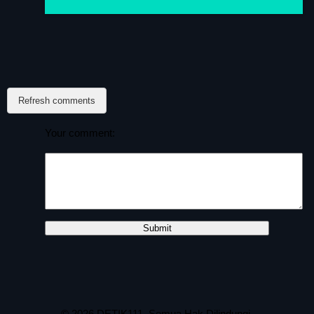
Refresh comments
Your comment:
© 2026
DETIK111
. Semua Hak Dilindungi.