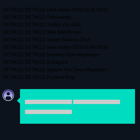
DETIK111 DETIK111 hasil undian 2025-02-25 00:02
DETIK111 DETIK111 Shikkadood
DETIK111 DETIK111 SHIBA VILLAGE
DETIK111 DETIK111 Wild Wild Riches
DETIK111 DETIK111 Sweet Bonanza Dice
DETIK111 DETIK111 hasil undian 2025-01-08 00:28
DETIK111 DETIK111 Mustang Gold Megaways
DETIK111 DETIK111 8 Dragons
DETIK111 DETIK111 Beware The Deep Megaways
DETIK111 DETIK111 Pyramid King