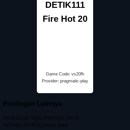
DETIK111
Fire Hot 20
Game Code: vs20fh
Provider: pragmatic-play
Postingan Lainnya
DETIK111 DETIK111 FORTUNE DRUM
DETIK111 DETIK111 Heroic Spins