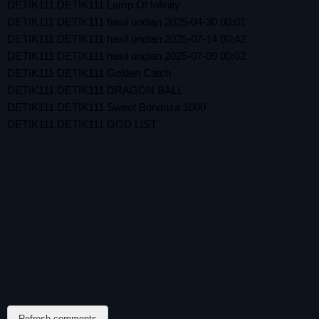
DETIK111 DETIK111 Lamp Of Infinity
DETIK111 DETIK111 hasil undian 2025-04-30 00:01
DETIK111 DETIK111 hasil undian 2025-07-14 00:42
DETIK111 DETIK111 hasil undian 2025-07-09 00:02
DETIK111 DETIK111 Golden Catch
DETIK111 DETIK111 DRAGON BALL
DETIK111 DETIK111 Sweet Bonanza 1000
DETIK111 DETIK111 GOD LIST
Refresh comments