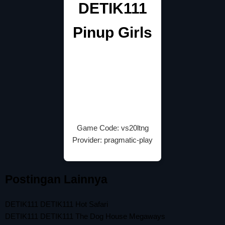
DETIK111
Pinup Girls
Game Code: vs20ltng
Provider: pragmatic-play
Postingan Lainnya
DETIK111 DETIK111 Hot Safari
DETIK111 DETIK111 The Dog House Megaways