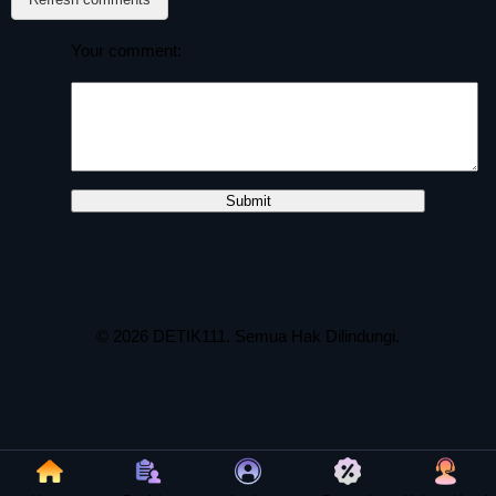
Your comment:
© 2026
DETIK111
. Semua Hak Dilindungi.