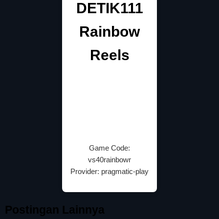
DETIK111
Rainbow
Reels
Game Code:
vs40rainbowr
Provider: pragmatic-play
Postingan Lainnya