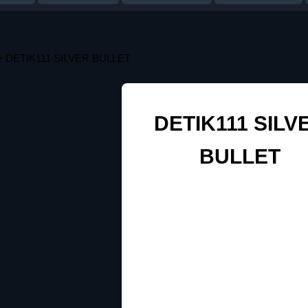
 DETIK111 SILVER BULLET
DETIK111 SILV
BULLET