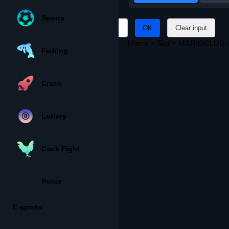
Sports
Search
Clear input
for:
Home
>
Slot
>
MARIOCLUB
>
Fishing
Crash
Lottery
Cock Fight
Poker
E-sports