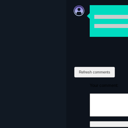
Refresh comments
Your comment: