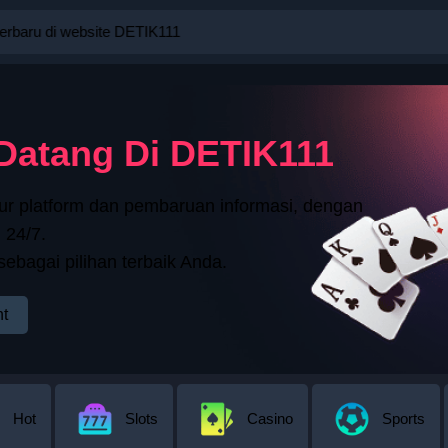
 website DETIK111
Datang Di
DETIK111
itur platform dan pembaruan informasi, dengan
 24/7.
ebagai pilihan terbaik Anda.
t
Hot
Slots
Casino
Sports